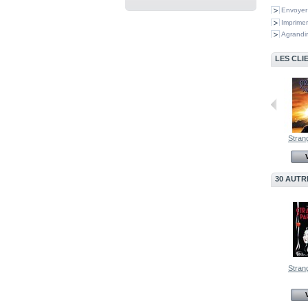
Envoyer
Imprimer
Agrandir
LES CLI
Strangers in...
Strangers in...
Strang
Voir
Voir
30 AUTR
Strang