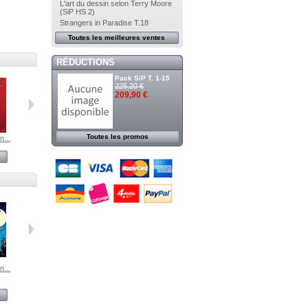
L'art du dessin selon Terry Moore
(SiP HS 2)
Strangers in Paradise T.18
Toutes les meilleures ventes
RÉDUCTIONS
Pack SiP T. 1-15
225,20 €
209,90 €
Toutes les promos
n...
Strangers in...
Strangers in...
Strangers in...
Voir
Voir
Voir
n...
Strangers in...
Strangers in...
Strangers in...
Strangers in...
Voir
Voir
Voir
Voir