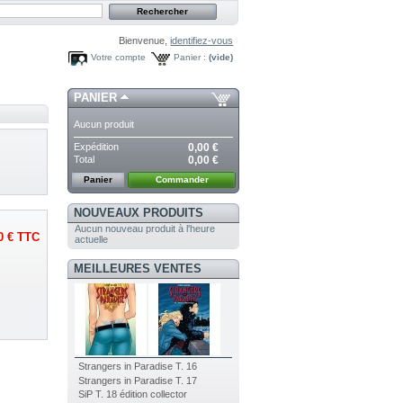
Bienvenue,
identifiez-vous
Votre compte
Panier :
(vide)
PANIER
Aucun produit
Expédition
0,00 €
Total
0,00 €
Panier
Commander
NOUVEAUX PRODUITS
Aucun nouveau produit à l'heure
0 €
TTC
actuelle
MEILLEURES VENTES
Strangers in Paradise T. 16
Strangers in Paradise T. 17
SiP T. 18 édition collector