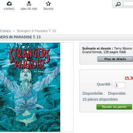
contact
plan du site
favoris
Comics
>
Strangers in Paradise T. 13
ERS IN PARADISE T. 13
Scénario et dessin :
Terry Moore
Grand format, 128 pages N&B
Plus de détails
15,3
Quantité :
Disponibilité :
Disponible
25
pièces disponibles