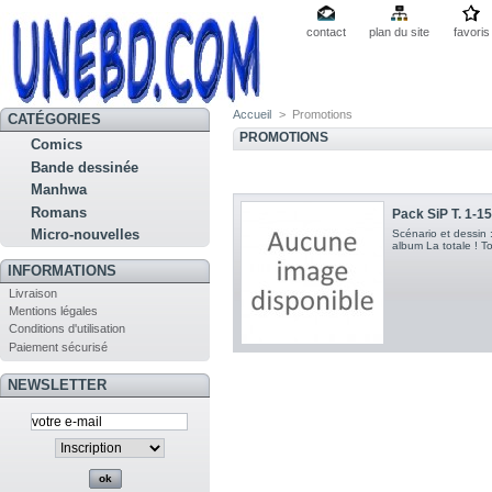
contact
plan du site
favoris
Accueil
>
Promotions
CATÉGORIES
PROMOTIONS
Comics
Bande dessinée
Manhwa
Romans
Pack SiP T. 1-15
Micro-nouvelles
Scénario et dessin
album La totale ! To
INFORMATIONS
Livraison
Mentions légales
Conditions d'utilisation
Paiement sécurisé
NEWSLETTER