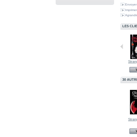
Envoyer
Imprimer
Agrandir
LES CLI
Damned
Strangers in...
Strang
Voir
Voir
30 AUTR
Strang