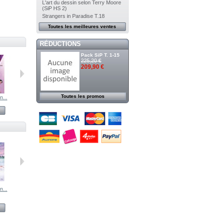
L'art du dessin selon Terry Moore
(SiP HS 2)
Strangers in Paradise T.18
Toutes les meilleures ventes
RÉDUCTIONS
Pack SiP T. 1-15
225,20 €
209,90 €
Toutes les promos
n...
Au Cœur de...
Strangers in...
Strangers in...
Voir
Voir
Voir
n...
Strangers in...
Strangers in...
Strangers in...
Strangers in...
Voir
Voir
Voir
Voir