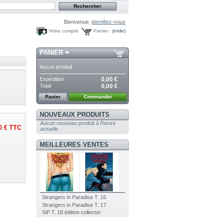
Bienvenue,
identifiez-vous
Votre compte
Panier :
(vide)
PANIER
Aucun produit
Expédition
0,00 €
Total
0,00 €
Panier
Commander
NOUVEAUX PRODUITS
Aucun nouveau produit à l'heure
0 €
TTC
actuelle
MEILLEURES VENTES
Strangers in Paradise T. 16
Strangers in Paradise T. 17
SiP T. 18 édition collector