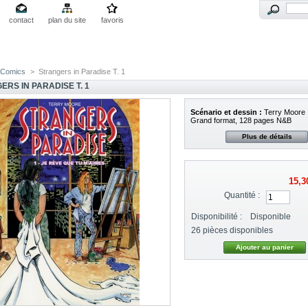
contact
plan du site
favoris
Comics
>
Strangers in Paradise T. 1
RS IN PARADISE T. 1
Scénario et dessin :
Terry Moore
Grand format, 128 pages N&B
Plus de détails
15,3
Quantité :
Disponibilité :
Disponible
26
pièces disponibles