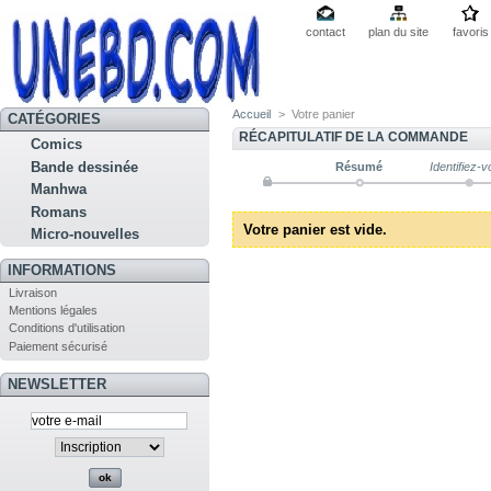
contact
plan du site
favoris
Accueil
>
Votre panier
CATÉGORIES
RÉCAPITULATIF DE LA COMMANDE
Comics
Bande dessinée
Résumé
Identifiez-
Manhwa
Romans
Votre panier est vide.
Micro-nouvelles
INFORMATIONS
Livraison
Mentions légales
Conditions d'utilisation
Paiement sécurisé
NEWSLETTER