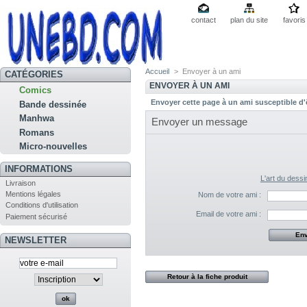
contact
plan du site
favoris
Accueil
>
Envoyer à un ami
CATÉGORIES
ENVOYER À UN AMI
Comics
Envoyer cette page à un ami susceptible d'ê
Bande dessinée
Manhwa
Envoyer un message
Romans
Micro-nouvelles
INFORMATIONS
L'art du dess
Livraison
Mentions légales
Nom de votre ami :
Conditions d'utilisation
Email de votre ami :
Paiement sécurisé
NEWSLETTER
Retour à la fiche produit