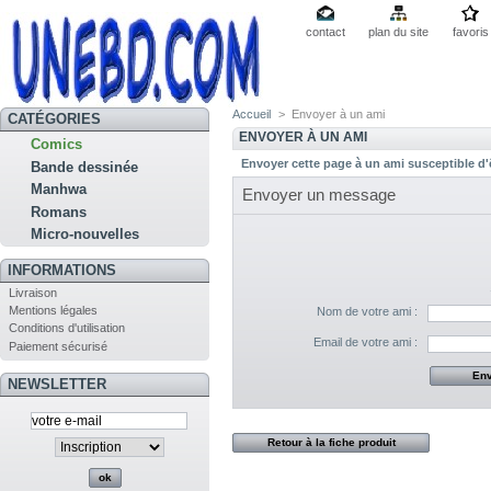
contact
plan du site
favoris
Accueil
>
Envoyer à un ami
CATÉGORIES
ENVOYER À UN AMI
Comics
Envoyer cette page à un ami susceptible d'ê
Bande dessinée
Manhwa
Envoyer un message
Romans
Micro-nouvelles
INFORMATIONS
Livraison
Mentions légales
Nom de votre ami :
Conditions d'utilisation
Email de votre ami :
Paiement sécurisé
NEWSLETTER
Retour à la fiche produit