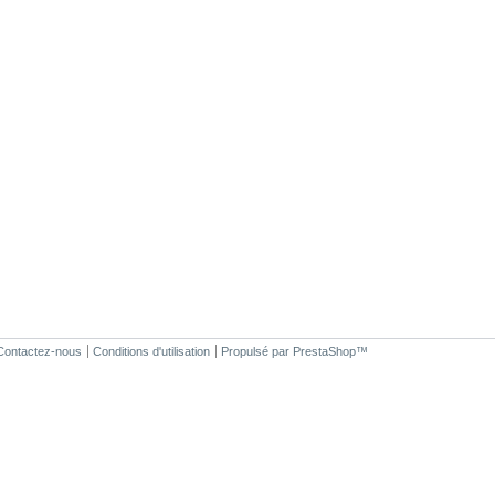
Contactez-nous
Conditions d'utilisation
Propulsé par
PrestaShop
™