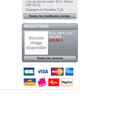
L'art du dessin selon Terry Moore
(SiP HS 2)
Strangers in Paradise T.18
Toutes les meilleures ventes
RÉDUCTIONS
Pack SiP T. 1-15
225,20 €
209,90 €
Toutes les promos