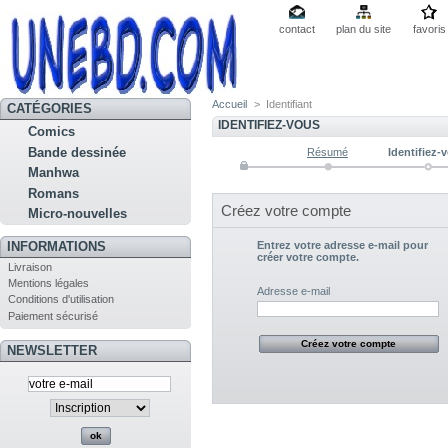
contact
plan du site
favoris
Accueil
>
Identifiant
CATÉGORIES
IDENTIFIEZ-VOUS
Comics
Bande dessinée
Résumé
Identifiez-
Manhwa
Romans
Créez votre compte
Micro-nouvelles
Entrez votre adresse e-mail pour
INFORMATIONS
créer votre compte.
Livraison
Mentions légales
Adresse e-mail
Conditions d'utilisation
Paiement sécurisé
NEWSLETTER